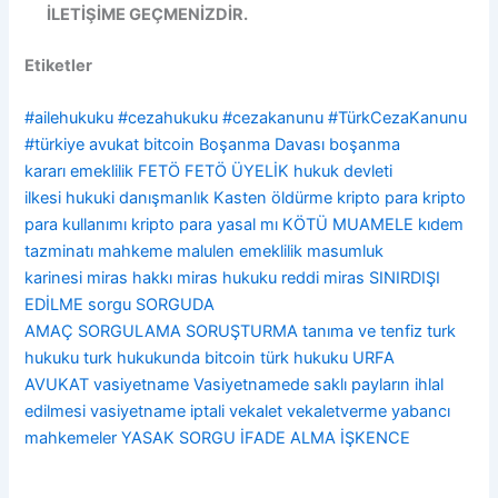
İLETİŞİME GEÇMENİZDİR.
Etiketler
#ailehukuku
#cezahukuku
#cezakanunu
#TürkCezaKanunu
#türkiye
avukat
bitcoin
Boşanma Davası
boşanma
kararı
emeklilik
FETÖ
FETÖ ÜYELİK
hukuk devleti
ilkesi
hukuki danışmanlık
Kasten öldürme
kripto para
kripto
para kullanımı
kripto para yasal mı
KÖTÜ MUAMELE
kıdem
tazminatı
mahkeme
malulen emeklilik
masumluk
karinesi
miras hakkı
miras hukuku
reddi miras
SINIRDIŞI
EDİLME
sorgu
SORGUDA
AMAÇ
SORGULAMA
SORUŞTURMA
tanıma ve tenfiz
turk
hukuku
turk hukukunda bitcoin
türk hukuku
URFA
AVUKAT
vasiyetname
Vasiyetnamede saklı payların ihlal
edilmesi
vasiyetname iptali
vekalet
vekaletverme
yabancı
mahkemeler
YASAK SORGU
İFADE ALMA
İŞKENCE