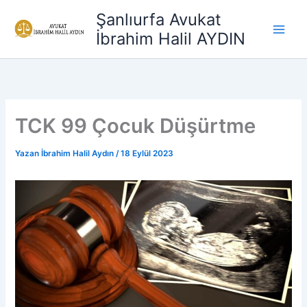
İçeriğe
Şanlıurfa Avukat
atla
İbrahim Halil AYDIN
TCK 99 Çocuk Düşürtme
Yazan
İbrahim Halil Aydın
/
18 Eylül 2023