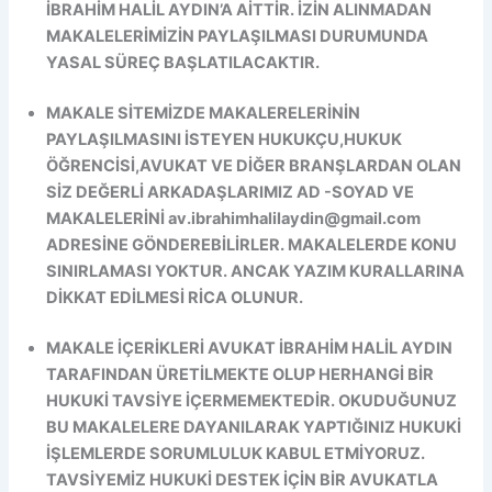
İBRAHİM HALİL AYDIN’A AİTTİR. İZİN ALINMADAN
MAKALELERİMİZİN PAYLAŞILMASI DURUMUNDA
YASAL SÜREÇ BAŞLATILACAKTIR.
MAKALE SİTEMİZDE MAKALERELERİNİN
PAYLAŞILMASINI İSTEYEN HUKUKÇU,HUKUK
ÖĞRENCİSİ,AVUKAT VE DİĞER BRANŞLARDAN OLAN
SİZ DEĞERLİ ARKADAŞLARIMIZ AD -SOYAD VE
MAKALELERİNİ av.ibrahimhalilaydin@gmail.com
ADRESİNE GÖNDEREBİLİRLER. MAKALELERDE KONU
SINIRLAMASI YOKTUR. ANCAK YAZIM KURALLARINA
DİKKAT EDİLMESİ RİCA OLUNUR.
MAKALE İÇERİKLERİ AVUKAT İBRAHİM HALİL AYDIN
TARAFINDAN ÜRETİLMEKTE OLUP HERHANGİ BİR
HUKUKİ TAVSİYE İÇERMEMEKTEDİR. OKUDUĞUNUZ
BU MAKALELERE DAYANILARAK YAPTIĞINIZ HUKUKİ
İŞLEMLERDE SORUMLULUK KABUL ETMİYORUZ.
TAVSİYEMİZ HUKUKİ DESTEK İÇİN BİR AVUKATLA