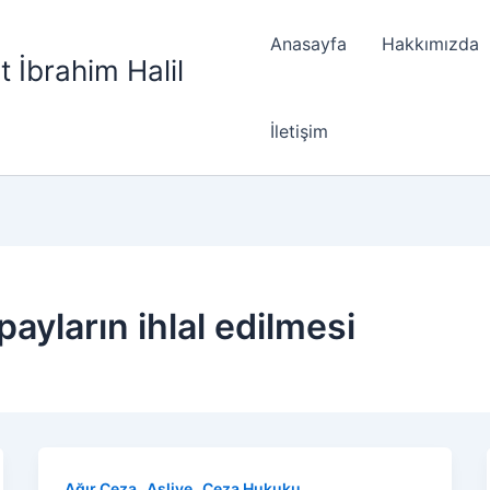
Anasayfa
Hakkımızda
t İbrahim Halil
İletişim
ayların ihlal edilmesi
,
,
Ağır Ceza
Asliye
Ceza Hukuku