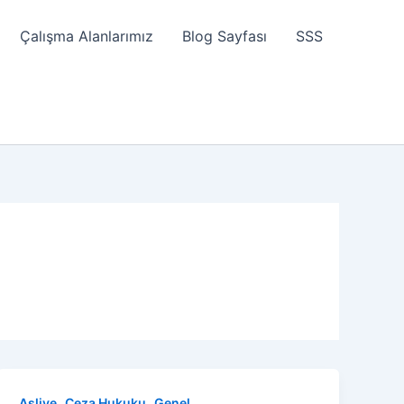
Çalışma Alanlarımız
Blog Sayfası
SSS
,
,
Asliye
Ceza Hukuku
Genel