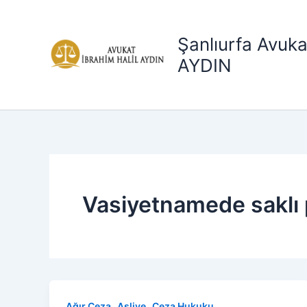
İçeriğe
atla
Şanlıurfa Avuka
AYDIN
Vasiyetnamede saklı p
,
,
Ağır Ceza
Asliye
Ceza Hukuku