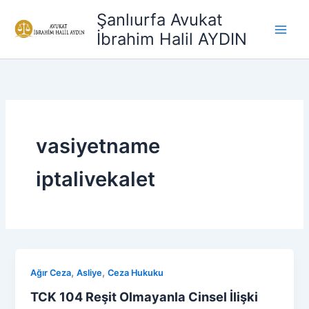
İçeriğe
Şanlıurfa Avukat
atla
İbrahim Halil AYDIN
vasiyetname
iptalivekalet
,
,
Ağır Ceza
Asliye
Ceza Hukuku
TCK 104 Reşit Olmayanla Cinsel İlişki