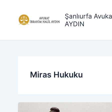
İçeriğe
atla
Şanlıurfa Avuka
AYDIN
Miras Hukuku