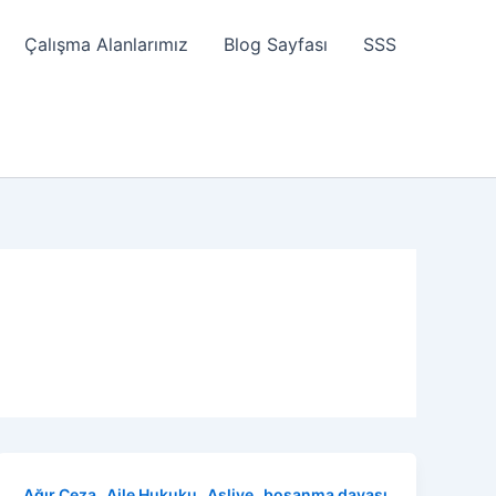
Çalışma Alanlarımız
Blog Sayfası
SSS
,
,
,
Ağır Ceza
Aile Hukuku
Asliye
boşanma davası