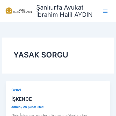
İçeriğe
Şanlıurfa Avukat
atla
İbrahim Halil AYDIN
YASAK SORGU
Genel
İŞKENCE
admin
/
28 Şubat 2021
Giriş İşkence, modern öncesi çağlardan beri