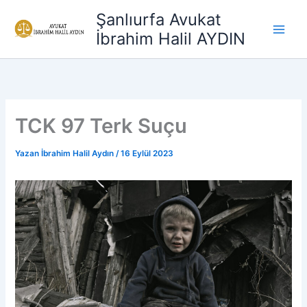
İçeriğe
Şanlıurfa Avukat
atla
İbrahim Halil AYDIN
TCK 97 Terk Suçu
Yazan
İbrahim Halil Aydın
/
16 Eylül 2023