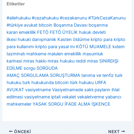
Etiketler
#ailehukuku
#cezahukuku
#cezakanunu
#TürkCezaKanunu
#türkiye
avukat
bitcoin
Boşanma Davası
boşanma
kararı
emeklilik
FETÖ
FETÖ ÜYELİK
hukuk devleti
ilkesi
hukuki danışmanlık
Kasten öldürme
kripto para
kripto
para kullanımı
kripto para yasal mı
KÖTÜ MUAMELE
kıdem
tazminatı
mahkeme
malulen emeklilik
masumluk
karinesi
miras hakkı
miras hukuku
reddi miras
SINIRDIŞI
EDİLME
sorgu
SORGUDA
AMAÇ
SORGULAMA
SORUŞTURMA
tanıma ve tenfiz
turk
hukuku
turk hukukunda bitcoin
türk hukuku
URFA
AVUKAT
vasiyetname
Vasiyetnamede saklı payların ihlal
edilmesi
vasiyetname iptali
vekalet
vekaletverme
yabancı
mahkemeler
YASAK SORGU
İFADE ALMA
İŞKENCE
ÖNCEKI
NEXT