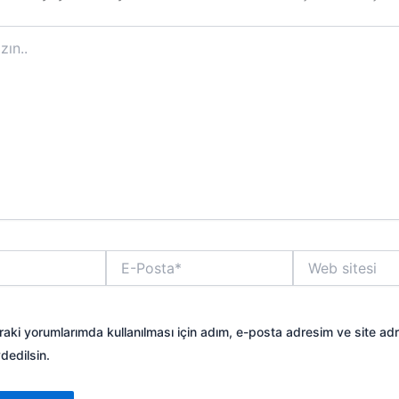
E-
Web
Posta*
sitesi
aki yorumlarımda kullanılması için adım, e-posta adresim ve site ad
dedilsin.