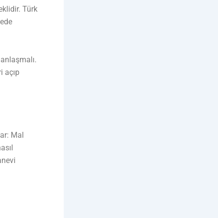
lidir. Türk
sede
 anlaşmalı.
i açıp
lar: Mal
asıl
anevi