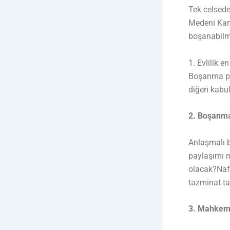
Tek celsede
Medeni Kan
boşanabilme
1. Evlilik 
Boşanma pro
diğeri kabu
2. Boşanma
Anlaşmalı b
paylaşımı n
olacak?Naf
tazminat ta
3. Mahkem