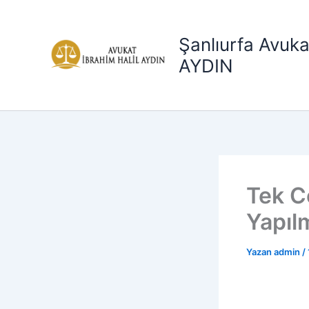
İçeriğe
atla
Şanlıurfa Avuka
AYDIN
Tek C
Yapıl
Yazan
admin
/