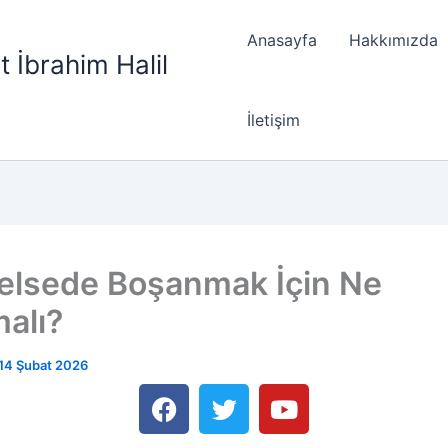
Anasayfa
Hakkımızda
t İbrahim Halil
İletişim
elsede Boşanmak İçin Ne
malı?
14 Şubat 2026
F
T
Y
a
w
o
c
i
u