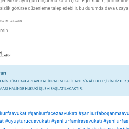
genellikle aynı gün boşanma kararı çıkar.Eğer hâkim, protokolde 
sizlik görürse düzenleme talep edebilir, bu durumda dava uzayabi
İBRAHİM HALİL AYDIN
dmin
yarı
NİN TÜM HAKLARI AVUKAT İBRAHİM HALİL AYDIN'A AİT OLUP ,İZİNSİZ BİR 
MASI HALİNDE HUKUKİ İŞLEM BAŞLATILACAKTIR.
nlıurfaavukat #şanlıurfacezaavukatı #şanlıurfaboşanmaavu
t #uyuşturucuavukatı #şanlıurfamirasavukatı #şanlıurfaai