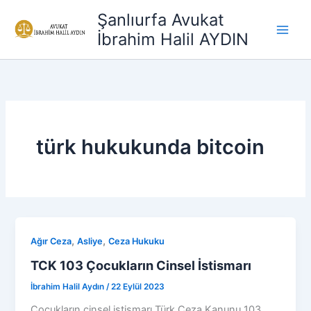
İçeriğe
Şanlıurfa Avukat
atla
İbrahim Halil AYDIN
türk hukukunda bitcoin
,
,
Ağır Ceza
Asliye
Ceza Hukuku
TCK 103 Çocukların Cinsel İstismarı
İbrahim Halil Aydın
/
22 Eylül 2023
Çocukların cinsel istismarı Türk Ceza Kanunu 103.