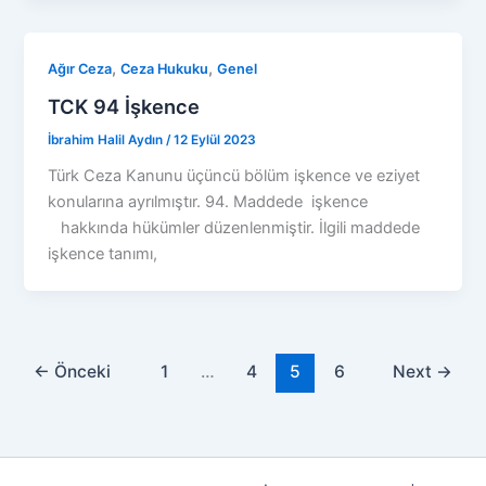
,
,
Ağır Ceza
Ceza Hukuku
Genel
TCK 94 İşkence
İbrahim Halil Aydın
/
12 Eylül 2023
Türk Ceza Kanunu üçüncü bölüm işkence ve eziyet
konularına ayrılmıştır. 94. Maddede işkence
hakkında hükümler düzenlenmiştir. İlgili maddede
işkence tanımı,
←
Önceki
1
…
4
5
6
Next
→