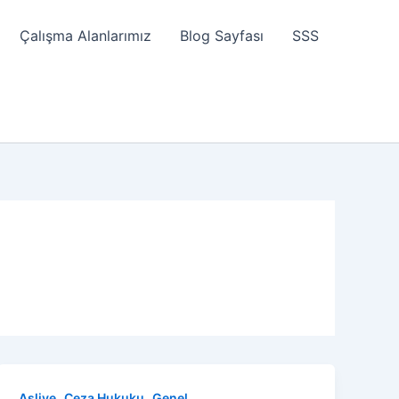
Çalışma Alanlarımız
Blog Sayfası
SSS
,
,
Asliye
Ceza Hukuku
Genel