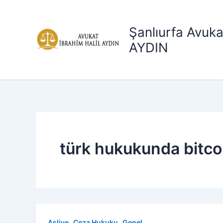
İçeriğe
atla
Şanlıurfa Avuka
AYDIN
türk hukukunda bitco
,
,
Asliye
Ceza Hukuku
Genel