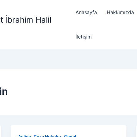
Anasayfa
Hakkımızda
t İbrahim Halil
İletişim
in
,
,
Asliye
Ceza Hukuku
Genel