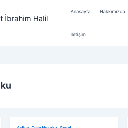
Anasayfa
Hakkımızda
t İbrahim Halil
İletişim
uku
,
,
Asliye
Ceza Hukuku
Genel