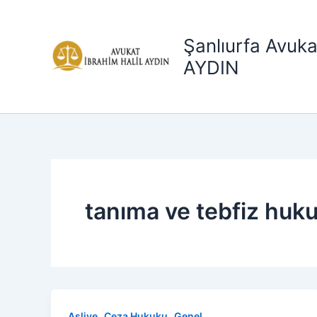
İçeriğe
atla
Şanlıurfa Avuka
AYDIN
tanıma ve tebfiz huk
,
,
Asliye
Ceza Hukuku
Genel