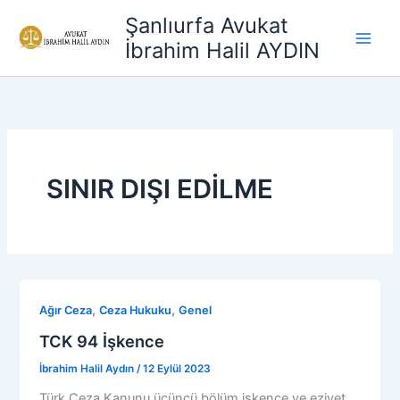
İçeriğe
Şanlıurfa Avukat
atla
İbrahim Halil AYDIN
SINIR DIŞI EDİLME
,
,
Ağır Ceza
Ceza Hukuku
Genel
TCK 94 İşkence
İbrahim Halil Aydın
/
12 Eylül 2023
Türk Ceza Kanunu üçüncü bölüm işkence ve eziyet