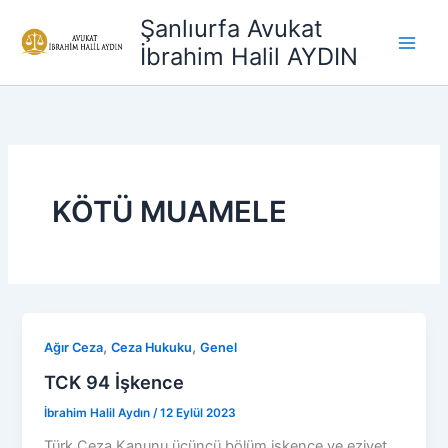
İçeriğe
Şanlıurfa Avukat
atla
İbrahim Halil AYDIN
KÖTÜ MUAMELE
,
,
Ağır Ceza
Ceza Hukuku
Genel
TCK 94 İşkence
İbrahim Halil Aydın
/
12 Eylül 2023
Türk Ceza Kanunu üçüncü bölüm işkence ve eziyet