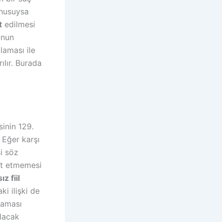
onusuysa
t
edilmesi
unun
laması ile
ılır. Burada
inin 129.
 Eğer karşı
i söz
et etmemesi
z fiil
i ilişki de
maması
olacak