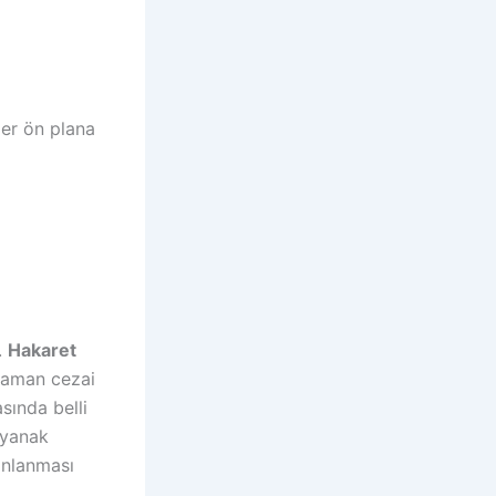
er ön plana
.
Hakaret
 zaman cezai
sında belli
ayanak
onlanması