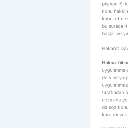
pişmanlığı 
konu hakkın
kabul etmez
bu sürece i
başlar ve yi
Hakaret Dav
Haksız fiil 
uygulanmakta
de yine yarg
uygulanmaz
tarafından 
cezasına çev
da söz konu
kararını ver