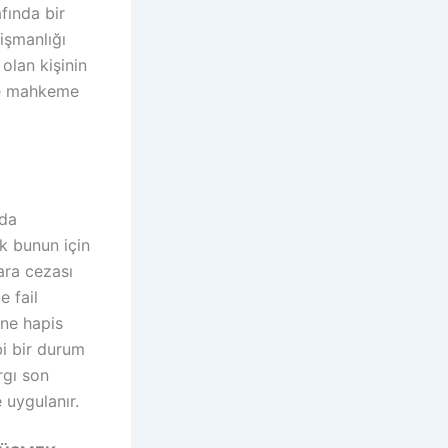
afında bir
işmanlığı
olan kişinin
ile mahkeme
 da
ak bunun için
ara cezası
e fail
ine hapis
bi bir durum
rgı son
 uygulanır.