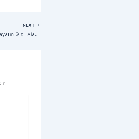
NEXT
Özel Hayata ve Hayatın Gizli Alanına Karşı Suçlar
dir