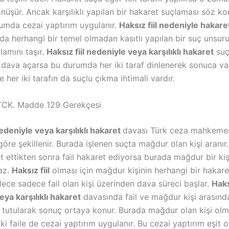
nüşür. Ancak karşılıklı yapılan bir hakaret suçlaması söz k
umda cezai yaptırım uygulanır.
Haksız fiil nedeniyle hakare
a herhangi bir temel olmadan kasıtlı yapılan bir suç unsur
lamını taşır.
Haksız fiil nedeniyle veya karşılıklı hakaret
suç
 dava açarsa bu durumda her iki taraf dinlenerek sonuca var
 her iki tarafın da suçlu çıkma ihtimali vardır.
TCK. Madde 129 Gerekçesi
nedeniyle veya karşılıklı hakaret
davası Türk ceza mahkemes
re şekillenir. Burada işlenen suçta mağdur olan kişi aranır.
t ettikten sonra fail hakaret ediyorsa burada mağdur bir kiş
az.
Haksız fiil
olması için mağdur kişinin herhangi bir hakar
lece sadece fail olan kişi üzerinden dava süreci başlar.
Haksı
ya karşılıklı hakaret
davasında fail ve mağdur kişi arasındak
tutularak sonuç ortaya konur. Burada mağdur olan kişi ol
iki faile de cezai yaptırım uygulanır. Bu cezai yaptırım eşit 