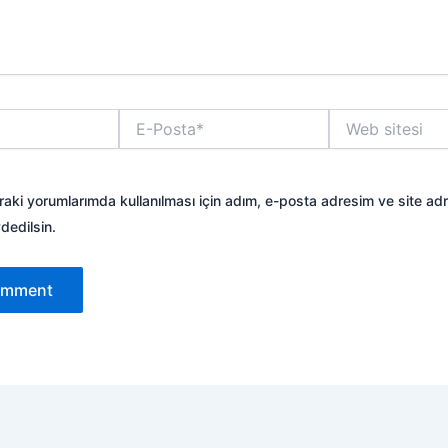
E-
Web
Posta*
sitesi
aki yorumlarımda kullanılması için adım, e-posta adresim ve site ad
dedilsin.