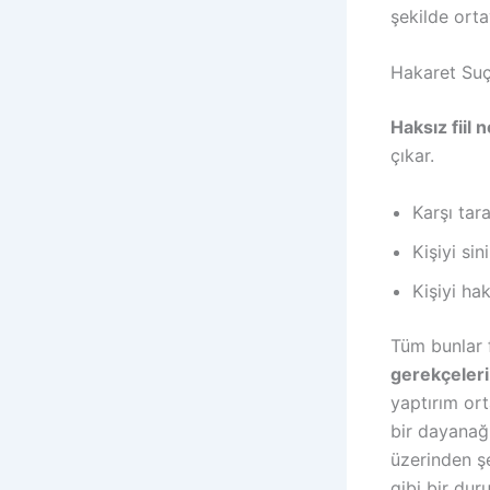
şekilde orta
Hakaret Suç
Haksız fiil 
çıkar.
Karşı tar
Kişiyi si
Kişiyi ha
Tüm bunlar f
gerekçeleri
yaptırım or
bir dayanağ
üzerinden ş
gibi bir dur