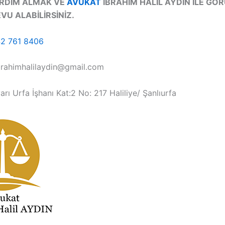
ARDIM ALMAK VE
AVUKAT
İBRAHİM HALİL AYDIN İLE GÖ
VU ALABİLİRSİNİZ.
2 761 8406
ibrahimhalilaydin@gmail.com
arı Urfa İşhanı Kat:2 No: 217 Haliliye/ Şanlıurfa