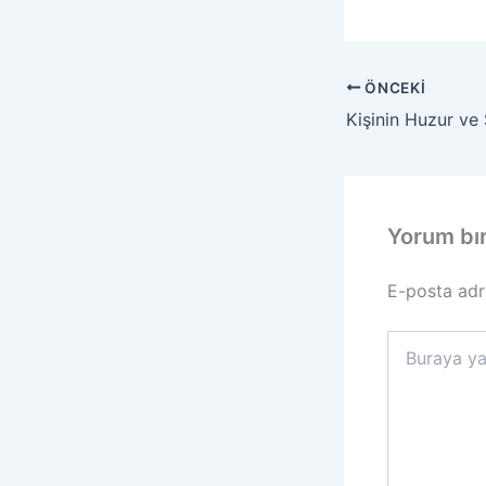
ÖNCEKI
Kişinin Huzur v
Yorum bı
E-posta adr
Buraya
yazın..