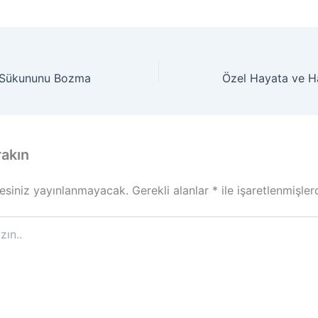
e Sükununu Bozma
rakın
esiniz yayınlanmayacak.
Gerekli alanlar
*
ile işaretlenmişler