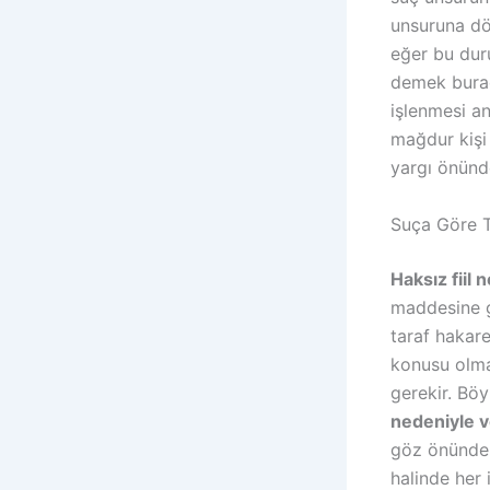
unsuruna dö
eğer bu dur
demek burad
işlenmesi an
mağdur kişi
yargı önünde
Suça Göre 
Haksız fiil 
maddesine gö
taraf hakare
konusu olm
gerekir. Böy
nedeniyle ve
göz önünde 
halinde her 