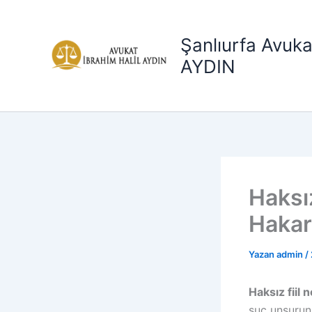
İçeriğe
atla
Şanlıurfa Avuka
AYDIN
Haksız
Hakar
Yazan
admin
/
Haksız fiil 
suç unsurunu