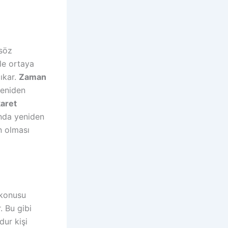
söz
le ortaya
ıkar.
Zaman
yeniden
karet
nda yeniden
n olması
 konusu
. Bu gibi
dur kişi