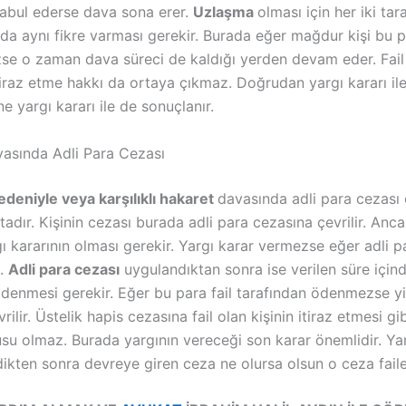
kabul ederse dava sona erer.
Uzlaşma
olması için her iki tar
da aynı fikre varması gerekir. Burada eğer mağdur kişi bu p
se o zaman dava süreci de kaldığı yerden devam eder. Fail 
tiraz etme hakkı da ortaya çıkmaz. Doğrudan yargı kararı 
ne yargı kararı ile de sonuçlanır.
asında Adli Para Cezası
nedeniyle veya karşılıklı hakaret
davasında adli para cezası
dır. Kişinin cezası burada adli para cezasına çevrilir. Anc
ı kararının olması gerekir. Yargı karar vermezse eğer adli p
.
Adli para cezası
uygulandıktan sonra ise verilen süre içind
ödenmesi gerekir. Eğer bu para fail tarafından ödenmezse y
rilir. Üstelik hapis cezasına fail olan kişinin itiraz etmesi gi
su olmaz. Burada yargının vereceği son karar önemlidir. Ya
dikten sonra devreye giren ceza ne olursa olsun o ceza faile