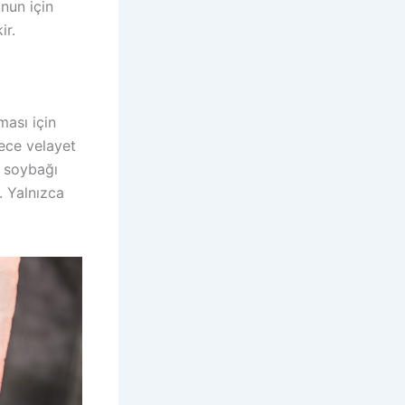
nun için
ir.
ası için
rece velayet
e soybağı
. Yalnızca