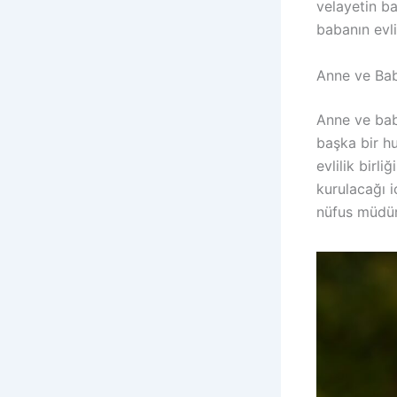
velayetin ba
babanın evl
Anne ve Ba
Anne ve bab
başka bir hu
evlilik birl
kurulacağı i
nüfus müdürl