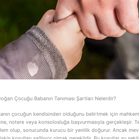
ı Doğan Çocuğu Babanın Tanıması Şartları Nelerdir?
anın çocuğun kendisinden olduğunu belirtmek için mahkem
ine, notere veya konsolosluğa başvurmasıyla gerçekleşir. Te
işlem olup, sonucunda kurucu bir yenilik doğurur. Ancak me
işkin koşulları sağlıyor olmak gereklidir. Bu koşullar şu şeki