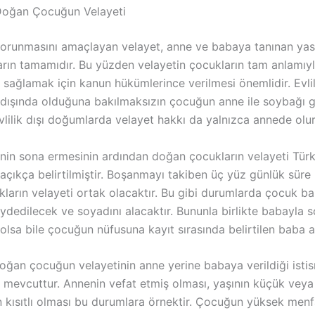
ı Doğan Çocuğun Velayeti
korunmasını amaçlayan velayet, anne ve babaya tanınan yas
arın tamamıdır. Bu yüzden velayetin çocukların tam anlamıy
sağlamak için kanun hükümlerince verilmesi önemlidir. Evlili
 dışında olduğuna bakılmaksızın çocuğun anne ile soybağı g
Evlilik dışı doğumlarda velayet hakkı da yalnızca annede olur
iğinin sona ermesinin ardından doğan çocukların velayeti Tü
çıkça belirtilmiştir. Boşanmayı takiben üç yüz günlük süre 
ların velayeti ortak olacaktır. Bu gibi durumlarda çocuk b
ydedilecek ve soyadını alacaktır. Bununla birlikte babayla 
lsa bile çocuğun nüfusuna kayıt sırasında belirtilen baba ad
 doğan çocuğun velayetinin anne yerine babaya verildiği istis
 mevcuttur. Annenin vefat etmiş olması, yaşının küçük vey
in kısıtlı olması bu durumlara örnektir. Çocuğun yüksek menf