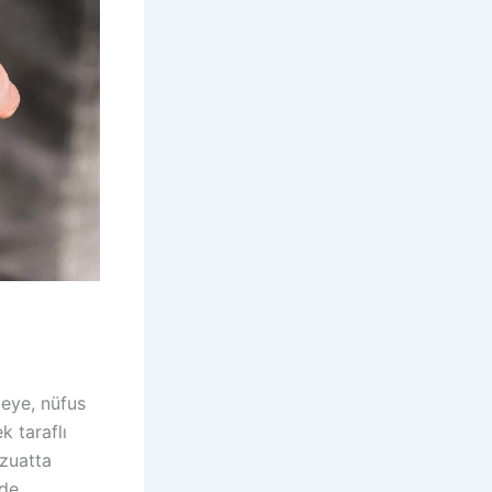
eye, nüfus
k taraflı
vzuatta
lde