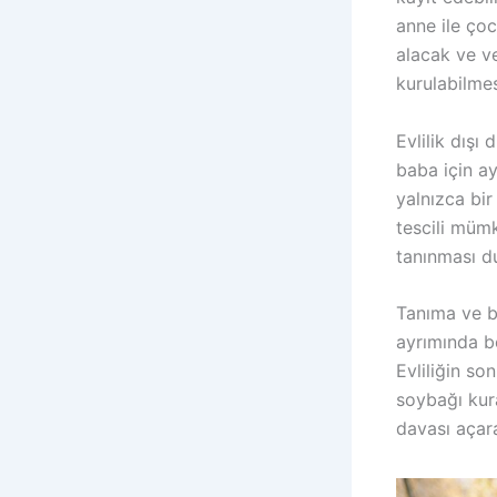
anne ile ço
alacak ve v
kurulabilmes
Evlilik dışı
baba için a
yalnızca bir
tescili müm
tanınması d
Tanıma ve b
ayrımında be
Evliliğin so
soybağı kur
davası açara