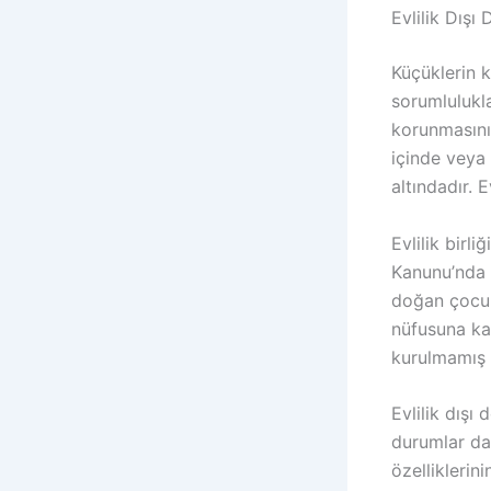
Evlilik Dış
Küçüklerin 
sorumlulukl
korunmasını 
içinde veya
altındadır. 
Evlilik birl
Kanunu’nda a
doğan çocuk
nüfusuna ka
kurulmamış o
Evlilik dışı
durumlar da
özelliklerin