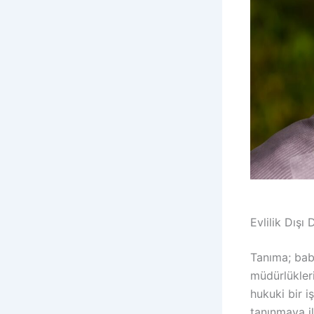
Evlilik Dış
Tanıma; bab
müdürlükler
hukuki bir 
tanınmaya il