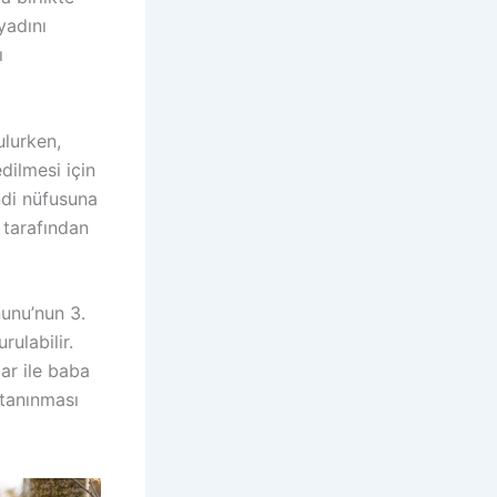
yadını
ı
ulurken,
dilmesi için
ndi nüfusuna
 tarafından
unu’nun 3.
ulabilir.
ar ile baba
 tanınması