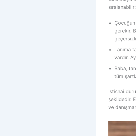
sıralanabilir:
Çocuğun b
gerekir. 
geçersizli
Tanıma ta
vardır. A
Baba, tan
tüm şartl
İstisnai dur
şekildedir. 
ve danışman