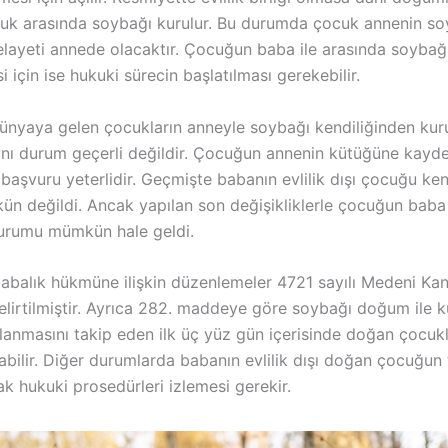
cuk arasında soybağı kurulur. Bu durumda çocuk annenin so
elayeti annede olacaktır. Çocuğun baba ile arasında soybağ
i için ise hukuki sürecin başlatılması gerekebilir.
 dünyaya gelen çocukların anneyle soybağı kendiliğinden kur
ynı durum geçerli değildir. Çocuğun annenin kütüğüne kayde
 başvuru yeterlidir. Geçmişte babanın evlilik dışı çocuğu ke
kün değildi. Ancak yapılan son değişikliklerle çocuğun baba
urumu mümkün hale geldi.
abalık hükmüne ilişkin düzenlemeler 4721 sayılı Medeni Kan
lirtilmiştir. Ayrıca 282. maddeye göre soybağı doğum ile kur
nlanmasını takip eden ilk üç yüz gün içerisinde doğan çocukl
abilir. Diğer durumlarda babanın evlilik dışı doğan çocuğun
k hukuki prosedürleri izlemesi gerekir.