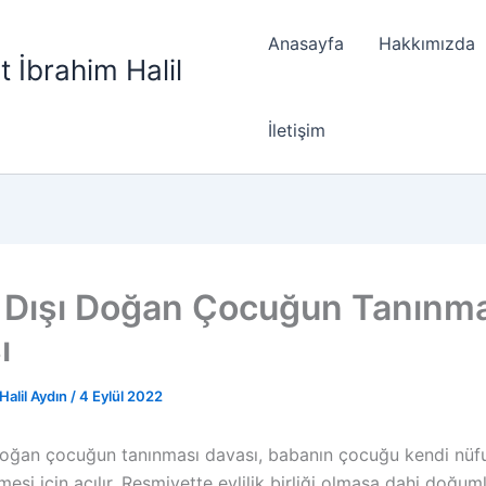
Anasayfa
Hakkımızda
t İbrahim Halil
İletişim
ik Dışı Doğan Çocuğun Tanınm
ı
Halil Aydın
/
4 Eylül 2022
ı doğan çocuğun tanınması davası, babanın çocuğu kendi nüf
mesi için açılır. Resmiyette evlilik birliği olmasa dahi doğuml