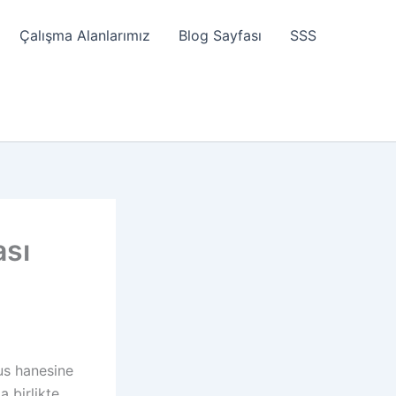
Çalışma Alanlarımız
Blog Sayfası
SSS
ası
us hanesine
a birlikte