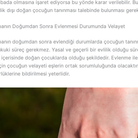
bada olmasına işaret ediyorsa bu yönde karar verilebilir. Bu
ilik dışı doğan çocuğun tanınması talebinde bulunması gerek
banın Doğumdan Sonra Evlenmesi Durumunda Velayet
anın doğumdan sonra evlendiği durumlarda çocuğun tanınm
kuki süreç gerekmez. Yasal ve geçerli bir evlilik olduğu sü
iği içerisinde doğan çocuklarda olduğu şekildedir. Evlenme il
çin çocuğun velayeti eşlerin ortak sorumluluğunda olacaktır
üklerine bildirilmesi yeterlidir.