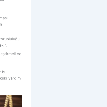
aması
ın
zorunluluğu
kir.
eştirmeli ve
r bu
ukuki yardım