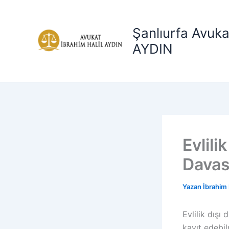
İçeriğe
atla
Şanlıurfa Avuka
AYDIN
Evlil
Davas
Yazan
İbrahim 
Evlilik dış
kayıt edebil