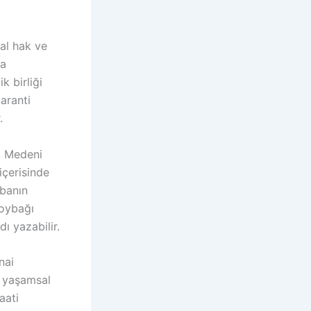
al hak ve
la
k birliği
aranti
.
rk Medeni
içerisinde
abanın
soybağı
ı yazabilir.
nai
a yaşamsal
aati