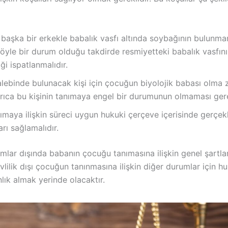
aşka bir erkekle babalık vasfı altında soybağının bulunm
Böyle bir durum olduğu takdirde resmiyetteki babalık vasfın
ği ispatlanmalıdır.
lebinde bulunacak kişi için çocuğun biyolojik babası olma 
yrıca bu kişinin tanımaya engel bir durumunun olmaması gere
ımaya ilişkin süreci uygun hukuki çerçeve içerisinde gerçekl
arı sağlamalıdır.
umlar dışında babanın çocuğu tanımasına ilişkin genel şartla
Evlilik dışı çocuğun tanınmasına ilişkin diğer durumlar için h
lık almak yerinde olacaktır.