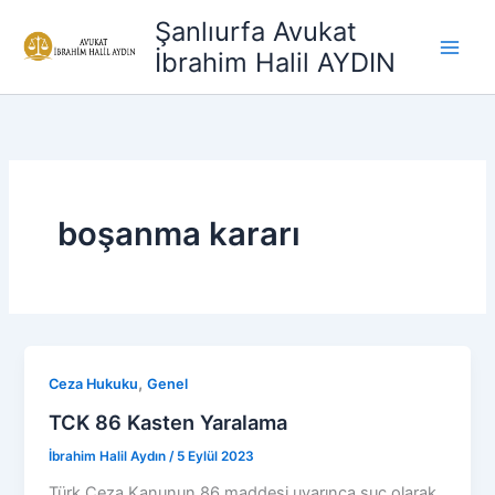
İçeriğe
Şanlıurfa Avukat
atla
İbrahim Halil AYDIN
boşanma kararı
,
Ceza Hukuku
Genel
TCK 86 Kasten Yaralama
İbrahim Halil Aydın
/
5 Eylül 2023
Türk Ceza Kanunun 86 maddesi uyarınca suç olarak