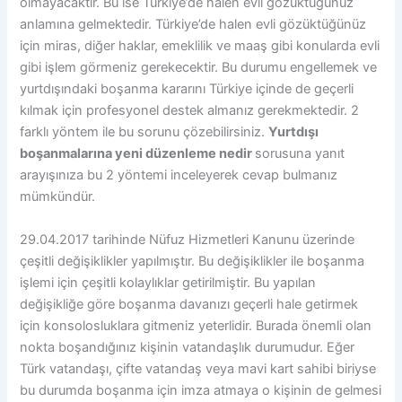
olmayacaktır. Bu ise Türkiye’de halen evli gözüktüğünüz
anlamına gelmektedir. Türkiye’de halen evli gözüktüğünüz
için miras, diğer haklar, emeklilik ve maaş gibi konularda evli
gibi işlem görmeniz gerekecektir. Bu durumu engellemek ve
yurtdışındaki boşanma kararını Türkiye içinde de geçerli
kılmak için profesyonel destek almanız gerekmektedir. 2
farklı yöntem ile bu sorunu çözebilirsiniz.
Yurtdışı
boşanmalarına yeni düzenleme nedir
sorusuna yanıt
arayışınıza bu 2 yöntemi inceleyerek cevap bulmanız
mümkündür.
29.04.2017 tarihinde Nüfuz Hizmetleri Kanunu üzerinde
çeşitli değişiklikler yapılmıştır. Bu değişiklikler ile boşanma
işlemi için çeşitli kolaylıklar getirilmiştir. Bu yapılan
değişikliğe göre boşanma davanızı geçerli hale getirmek
için konsolosluklara gitmeniz yeterlidir. Burada önemli olan
nokta boşandığınız kişinin vatandaşlık durumudur. Eğer
Türk vatandaşı, çifte vatandaş veya mavi kart sahibi biriyse
bu durumda boşanma için imza atmaya o kişinin de gelmesi