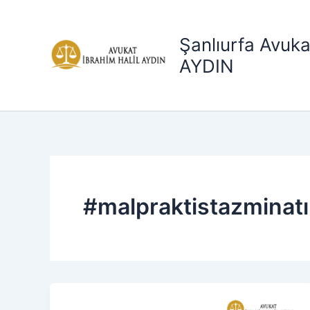
İçeriğe
atla
Şanlıurfa Avuka
AYDIN
#malpraktistazminatı