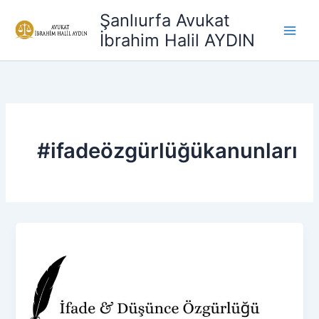
İçeriğe
Şanlıurfa Avukat
atla
İbrahim Halil AYDIN
#ifadeözgürlüğükanunları