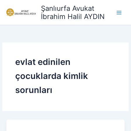
İçeriğe
Şanlıurfa Avukat
atla
İbrahim Halil AYDIN
evlat edinilen
çocuklarda kimlik
sorunları