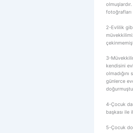
olmuşlardır.
fotoğraflar
2-Evlilik gi
müvekkilimi
çekinmemişt
3-Müvekkili
kendisini e
olmadığını s
günlerce ev
doğurmuştur
4-Çocuk dava
başkası ile 
5-Çocuk doğ