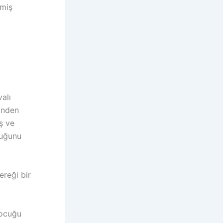
lmiş
alı
inden
ş ve
cuğunu
ereği bir
çocuğu