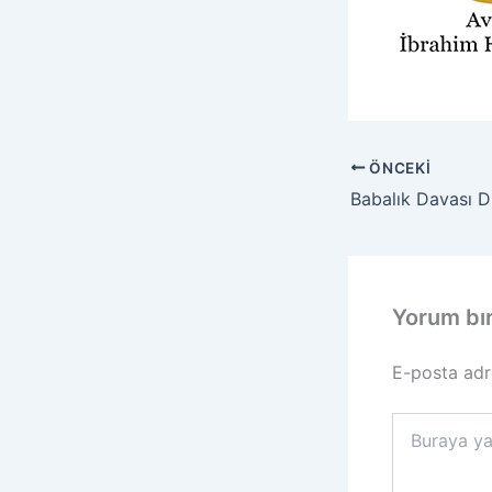
ÖNCEKI
Babalık Davası D
Yorum bı
E-posta adr
Buraya
yazın..