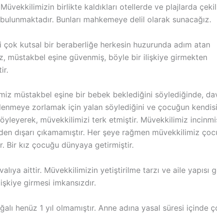
 Müvekkilimizin birlikte kaldıkları otellerde ve plajlarda çeki
ı bulunmaktadır. Bunları mahkemeye delil olarak sunacağız.
bi çok kutsal bir beraberliğe herkesin huzurunda adım atan
z, müstakbel eşine güvenmiş, böyle bir ilişkiye girmekten
ir.
miz müstakbel eşine bir bebek beklediğini söylediğinde, dav
vlenmeye zorlamak için yalan söylediğini ve çocuğun kendis
öyleyerek, müvekkilimizi terk etmiştir. Müvekkilimiz incinmi
den dışarı çıkamamıştır. Her şeye rağmen müvekkilimiz ço
. Bir kız çocuğu dünyaya getirmiştir.
lıya aittir. Müvekkilimizin yetiştirilme tarzı ve aile yapısı g
ilişkiye girmesi imkansızdır.
alı henüz 1 yıl olmamıştır. Anne adına yasal süresi içinde 