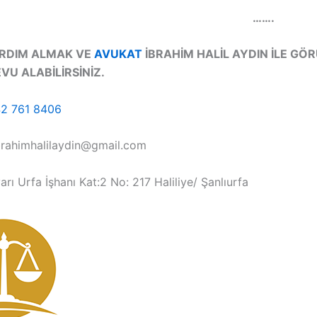
…….
ARDIM ALMAK VE
AVUKAT
İBRAHİM HALİL AYDIN İLE GÖ
VU ALABİLİRSİNİZ.
2 761 8406
ibrahimhalilaydin@gmail.com
arı Urfa İşhanı Kat:2 No: 217 Haliliye/ Şanlıurfa