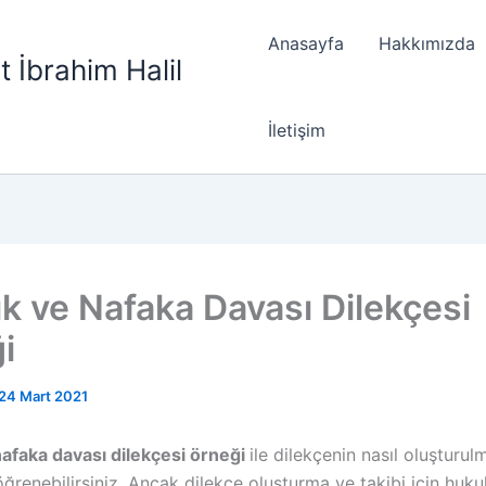
Anasayfa
Hakkımızda
t İbrahim Halil
İletişim
ık ve Nafaka Davası Dilekçesi
i
24 Mart 2021
nafaka davası dilekçesi örneği
ile dilekçenin nasıl oluşturul
öğrenebilirsiniz. Ancak dilekçe oluşturma ve takibi için huk