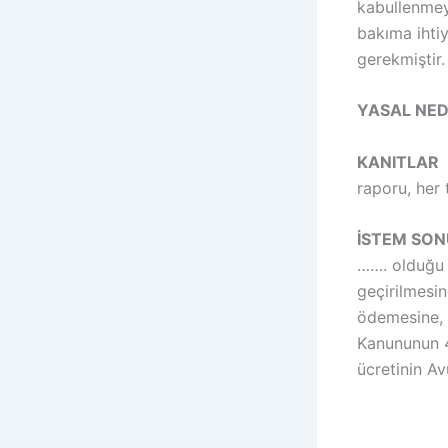
kabullenmey
bakıma ihti
gerekmiştir.
YASAL NE
KANITLAR
:
raporu, her t
İSTEM SO
……. olduğu 
geçirilmesi
ödemesine, y
Kanununun 46
ücretinin A