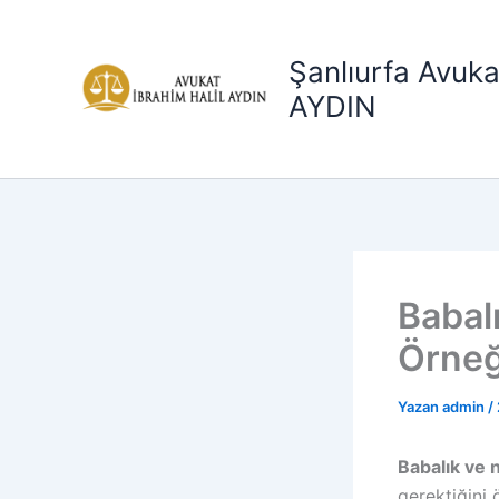
İçeriğe
atla
Şanlıurfa Avuka
AYDIN
Babal
Örneğ
Yazan
admin
/
Babalık ve 
gerektiğini 