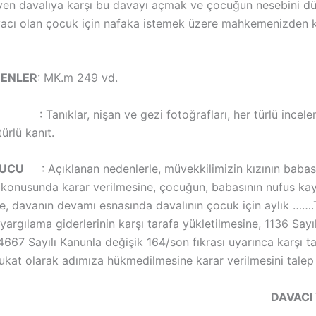
en davalıya karşı bu davayı açmak ve çocuğun nesebini d
yacı olan çocuk için nafaka istemek üzere mahkemenizden 
DENLER
: MK.m 249 vd.
 Tanıklar, nişan ve gezi fotoğrafları, her türlü incele
ürlü kanıt.
NUCU
: Açıklanan nedenlerle, müvekkilimizin kızının babası
konusunda karar verilmesine, çocuğun, babasının nufus ka
ne, davanın devamı esnasında davalının çocuk için aylık …….
argılama giderlerinin karşı tarafa yükletilmesine, 1136 Sayıl
67 Sayılı Kanunla değişik 164/son fıkrası uyarınca karşı ta
vukat olarak adımıza hükmedilmesine karar verilmesini talep 
DAVACI 