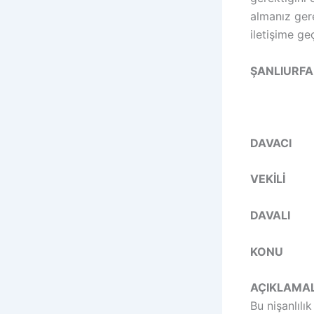
almanız ger
iletişime ge
ŞANLIURFA
DAVAC
VEKİL
DAVALI
KONU
: B
AÇIKLAM
Bu nişanlılık