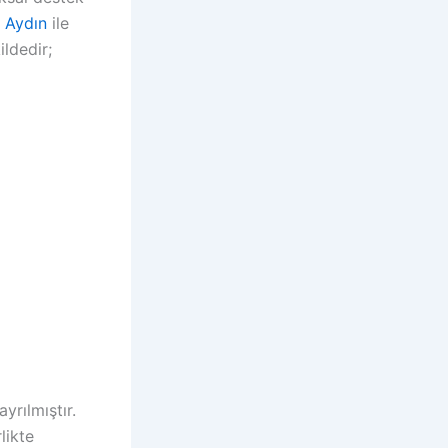
l Aydın
ile
ildedir;
yrılmıştır.
likte