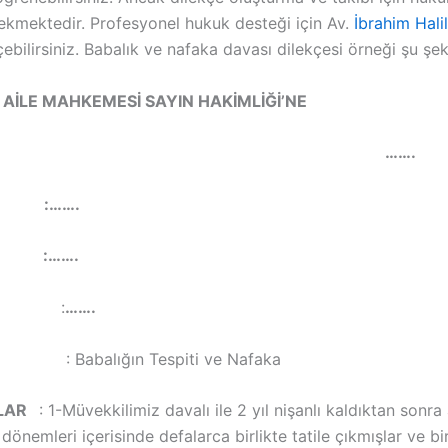
ekmektedir. Profesyonel hukuk desteği için Av.
İbrahim Hali
çebilirsiniz. Babalık ve nafaka davası dilekçesi örneği şu şek
 AİLE MAHKEMESİ SAYIN HAKİMLİĞİ’NE
…….
I :…….
İ :…….
:
…….
abalığın Tespiti ve Nafaka
ALAR
: 1-Müvekkilimiz davalı ile 2 yıl nişanlı kaldıktan sonra a
 dönemleri içerisinde defalarca birlikte tatile çıkmışlar ve bir