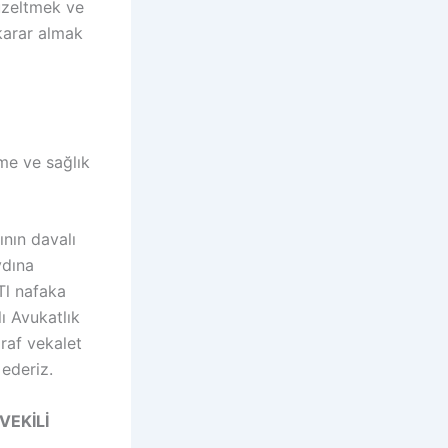
üzeltmek ve
karar almak
me ve sağlık
nın davalı
ydına
Tl nafaka
ı Avukatlık
raf vekalet
ederiz.
VEKİLİ