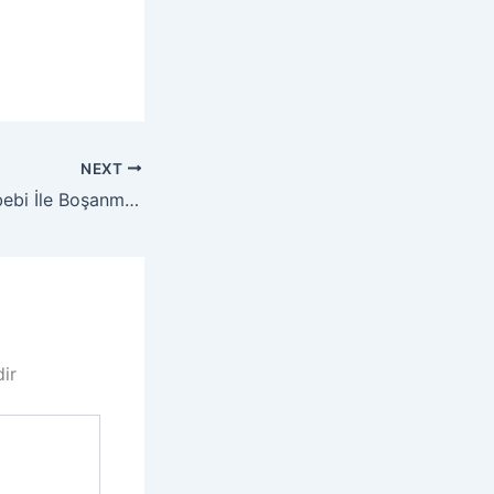
NEXT
Haysiyetsizlik Sebebi İle Boşanma Davası Dilekçesi
dir