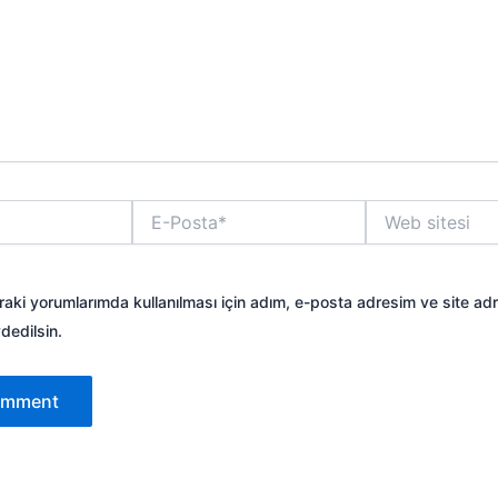
E-
Web
Posta*
sitesi
aki yorumlarımda kullanılması için adım, e-posta adresim ve site ad
dedilsin.