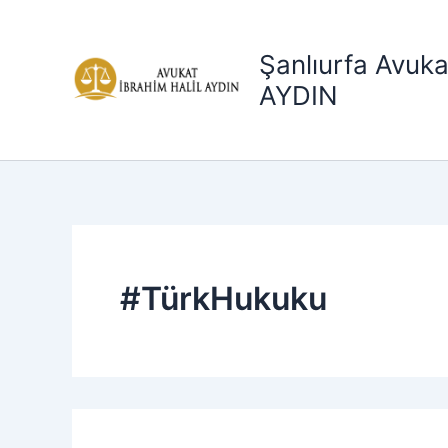
Search
İçeriğe
for:
atla
Şanlıurfa Avuka
AYDIN
#TürkHukuku