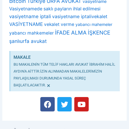
bitcoin
Türkiye
URFA AVUKAT
vasiyetname
Vasiyetnamede saklı payların ihlal edilmesi
vasiyetname iptali
vasiyetname iptalivekalet
VASİYETNAME
vekalet verme
yabancı mahemeler
İFADE ALMA
İŞKENCE
yabancı mahkemeler
şanlıurfa avukat
MAKALE
BU MAKALENİN TÜM TELİF HAKLARI AVUKAT İBRAHİM HALİL
AYDIN'A AİTTİR.İZİN ALINMADAN MAKALELERİMİZİN
PAYLAŞILMASI DURUMUNDA YASAL SÜREÇ
×
BAŞLATILACAKTIR.
F
T
Y
a
w
o
c
i
u
e
t
t