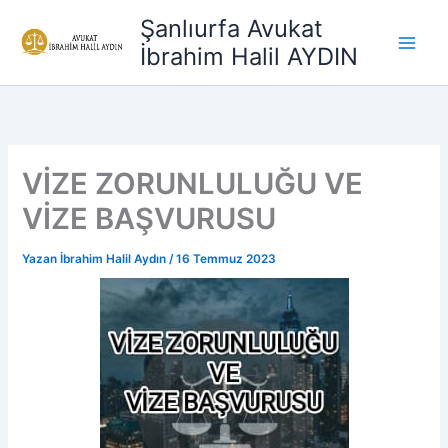
İçeriğe
Şanlıurfa Avukat
atla
İbrahim Halil AYDIN
VİZE ZORUNLULUĞU VE
VİZE BAŞVURUSU
Yazan
İbrahim Halil Aydın
/
16 Temmuz 2023