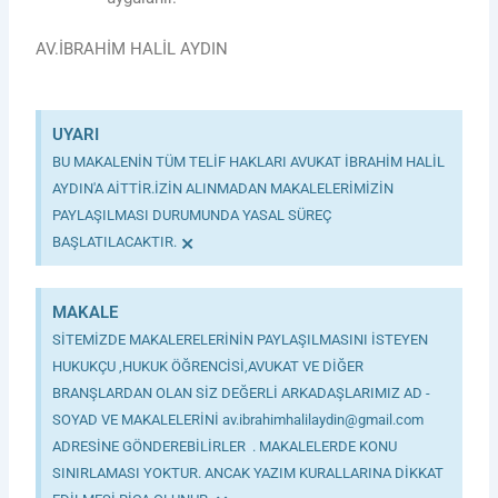
AV.İBRAHİM HALİL AYDIN
UYARI
BU MAKALENİN TÜM TELİF HAKLARI AVUKAT İBRAHİM HALİL
AYDIN'A AİTTİR.İZİN ALINMADAN MAKALELERİMİZİN
PAYLAŞILMASI DURUMUNDA YASAL SÜREÇ
×
BAŞLATILACAKTIR.
MAKALE
SİTEMİZDE MAKALERELERİNİN PAYLAŞILMASINI İSTEYEN
HUKUKÇU ,HUKUK ÖĞRENCİSİ,AVUKAT VE DİĞER
BRANŞLARDAN OLAN SİZ DEĞERLİ ARKADAŞLARIMIZ AD -
SOYAD VE MAKALELERİNİ av.ibrahimhalilaydin@gmail.com
ADRESİNE GÖNDEREBİLİRLER . MAKALELERDE KONU
SINIRLAMASI YOKTUR. ANCAK YAZIM KURALLARINA DİKKAT