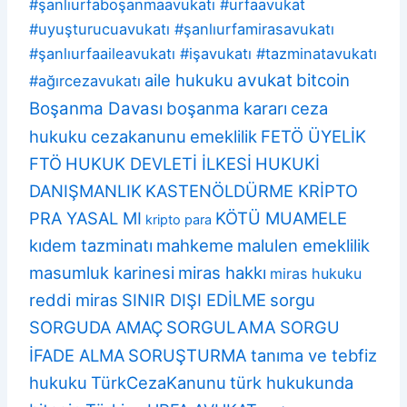
#şanlıurfaboşanmaavukatı #urfaavukat
#uyuşturucuavukatı #şanlıurfamirasavukatı
#şanlıurfaaileavukatı #işavukatı #tazminatavukatı
aile hukuku
avukat
bitcoin
#ağırcezavukatı
Boşanma Davası
boşanma kararı
ceza
hukuku
cezakanunu
emeklilik
FETÖ ÜYELİK
FTÖ
HUKUK DEVLETİ İLKESİ
HUKUKİ
DANIŞMANLIK
KASTENÖLDÜRME KRİPTO
PRA YASAL MI
KÖTÜ MUAMELE
kripto para
kıdem tazminatı
mahkeme
malulen emeklilik
masumluk karinesi
miras hakkı
miras hukuku
reddi miras
SINIR DIŞI EDİLME
sorgu
SORGUDA AMAÇ
SORGULAMA
SORGU
İFADE ALMA
SORUŞTURMA
tanıma ve tebfiz
hukuku
TürkCezaKanunu
türk hukukunda