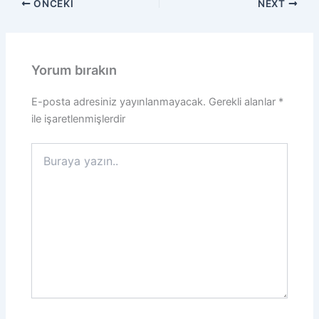
b
t
u
ÖNCEKI
NEXT
o
e
b
o
r
e
k
Yorum bırakın
E-posta adresiniz yayınlanmayacak.
Gerekli alanlar
*
ile işaretlenmişlerdir
Buraya
yazın..