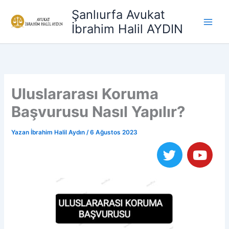
İçeriğe
Şanlıurfa Avukat
atla
İbrahim Halil AYDIN
Uluslararası Koruma
Başvurusu Nasıl Yapılır?
Yazan
İbrahim Halil Aydın
/
6 Ağustos 2023
T
Y
w
o
i
u
t
t
t
u
e
b
r
e