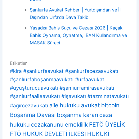
Şanlıurfa Avukat Rehberi | Yurtdışından ve İl
Dışından Urfa’da Dava Takibi
Yasadışı Bahis Suçu ve Cezası 2026 | Kaçak
Bahis Oynama, Oynatma, IBAN Kullandırma ve
MASAK Süreci
Etiketler
#kira #şanlıurfaavukat #şanlıurfacezaavukatı
#şanlıurfaboşanmaavukatı #urfaavukat
#uyuşturucuavukatı #şanlıurfamirasavukatı
#şanlıurfaaileavukatı #işavukatı #tazminatavukatı
aile hukuku
avukat
bitcoin
#ağırcezavukatı
Boşanma Davası
boşanma kararı
ceza
hukuku
cezakanunu
emeklilik
FETÖ ÜYELİK
FTÖ
HUKUK DEVLETİ İLKESİ
HUKUKİ