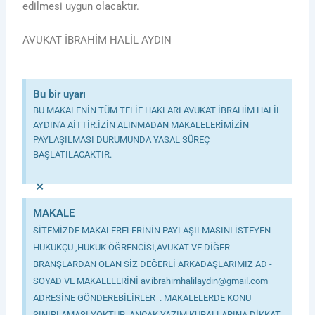
edilmesi uygun olacaktır.
AVUKAT İBRAHİM HALİL AYDIN
Bu bir uyarı
BU MAKALENİN TÜM TELİF HAKLARI AVUKAT İBRAHİM HALİL
AYDIN'A AİTTİR.İZİN ALINMADAN MAKALELERİMİZİN
PAYLAŞILMASI DURUMUNDA YASAL SÜREÇ
BAŞLATILACAKTIR.
×
MAKALE
SİTEMİZDE MAKALERELERİNİN PAYLAŞILMASINI İSTEYEN
HUKUKÇU ,HUKUK ÖĞRENCİSİ,AVUKAT VE DİĞER
BRANŞLARDAN OLAN SİZ DEĞERLİ ARKADAŞLARIMIZ AD -
SOYAD VE MAKALELERİNİ av.ibrahimhalilaydin@gmail.com
ADRESİNE GÖNDEREBİLİRLER . MAKALELERDE KONU
SINIRLAMASI YOKTUR. ANCAK YAZIM KURALLARINA DİKKAT