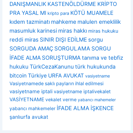
DANIŞMANLIK
KASTENÖLDÜRME KRİPTO
PRA YASAL MI
KÖTÜ MUAMELE
kripto para
kıdem tazminatı
mahkeme
malulen emeklilik
masumluk karinesi
miras hakkı
miras hukuku
reddi miras
SINIR DIŞI EDİLME
sorgu
SORGUDA AMAÇ
SORGULAMA
SORGU
İFADE ALMA
SORUŞTURMA
tanıma ve tebfiz
hukuku
TürkCezaKanunu
türk hukukunda
bitcoin
Türkiye
URFA AVUKAT
vasiyetname
Vasiyetnamede saklı payların ihlal edilmesi
vasiyetname iptali
vasiyetname iptalivekalet
VASİYETNAME
vekalet verme
yabancı mahemeler
İFADE ALMA
İŞKENCE
yabancı mahkemeler
şanlıurfa avukat