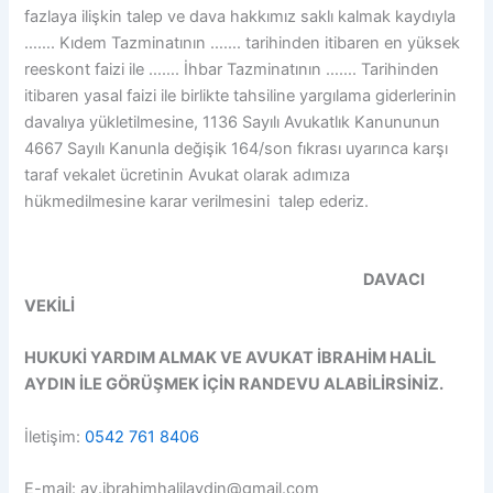
fazlaya ilişkin talep ve dava hakkımız saklı kalmak kaydıyla
……. Kıdem Tazminatının ……. tarihinden itibaren en yüksek
reeskont faizi ile ……. İhbar Tazminatının ……. Tarihinden
itibaren yasal faizi ile birlikte tahsiline yargılama giderlerinin
davalıya yükletilmesine, 1136 Sayılı Avukatlık Kanununun
4667 Sayılı Kanunla değişik 164/son fıkrası uyarınca karşı
taraf vekalet ücretinin Avukat olarak adımıza
hükmedilmesine karar verilmesini talep ederiz.
DAVACI
VEKİLİ
HUKUKİ YARDIM ALMAK VE AVUKAT İBRAHİM HALİL
AYDIN İLE GÖRÜŞMEK İÇİN RANDEVU ALABİLİRSİNİZ.
İletişim:
0542 761 8406
E-mail: av.ibrahimhalilaydin@gmail.com