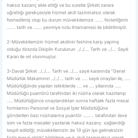
haksız kazanç elde ettiği ve bu suretle Şirketi zarara
uğrattığı gerekçesiyle hizmet akdi tazminatsız olarak
feshedilmiş olup bu durum müvekkilemize ……. Noterliğinin
……. tarih ve ……. yevmiye nolu ihtarnamesi ile bildirilmiştir.
2-Müvekkilemizin hizmet akdinin feshine karşı yapmış
olduğu itirazda Disiplin Kurulunun ../../…. Tarih ve ../…. Sayılı
Kararı ile ret olunmuştur.
3-Davalı Şirket ../../…. Tarih ve ../…. sayılı kararında “Genel
Müdürlük Makamının ../../…. tarih ve ….. sayılı onayları ile, …..
Müdürlüğünde yapılan tetkiklerde …. ve …. yıllarında …..
Müdürlüğü puantörü tarafından iki nüsha olarak hazırlanıp
….. Müdürlüğünce onaylandıktan sonra haftalık fazla mesai
formlarının Personel ve Sosyal İşler Müdürlüğüne
gönderilen bazı nüshalarına puantör ……… tarafından ilave
isim ve fazla mesailer yazılarak haksız kazanç sağlandığı
tespit edildiği, müvekkilemizin de 19 gün işe gelmeksizin
fazla mesai aldığı” bildirilmiş ve iş akdi tazminatsız olarak